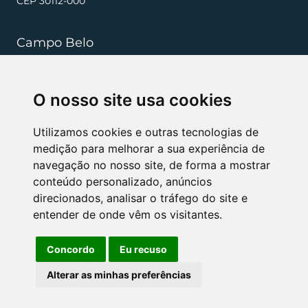
CEP 30112-000
Campo Belo
+55 (35) 3832 5568
O nosso site usa cookies
resenderibeiro.cb@rrradvogados.com.br
Rua João Pinheiro, 181, , Centro CEP 37270-000
Utilizamos cookies e outras tecnologias de
medição para melhorar a sua experiência de
navegação no nosso site, de forma a mostrar
NÓS APOIAMOS
conteúdo personalizado, anúncios
direcionados, analisar o tráfego do site e
entender de onde vêm os visitantes.
Concordo
Eu recuso
Alterar as minhas preferências