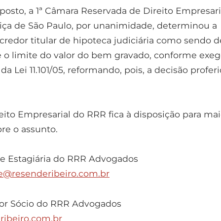
osto, a 1ª Câmara Reservada de Direito Empresari
tiça de São Paulo, por unanimidade, determinou a
 credor titular de hipoteca judiciária como sendo d
até o limite do valor do bem gravado, conforme exe
II, da Lei 11.101/05, reformando, pois, a decisão profer
.
eito Empresarial do RRR fica à disposição para ma
re o assunto.
e Estagiária do RRR Advogados
e@resenderibeiro.com.br
ior Sócio do RRR Advogados
ribeiro.com.br