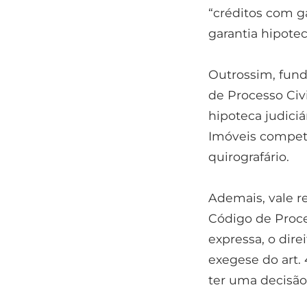
“créditos com ga
garantia hipotec
Outrossim, fund
de Processo Civi
hipoteca judiciá
Imóveis compete
quirografário.
Ademais, vale r
Código de Proces
expressa, o dire
exegese do art. 
ter uma decisão j