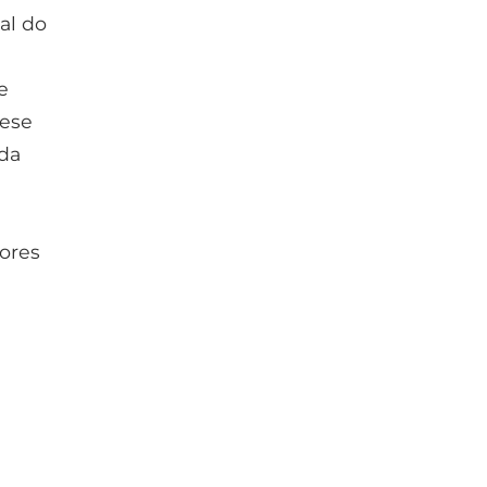
al do
e
gese
ida
iores