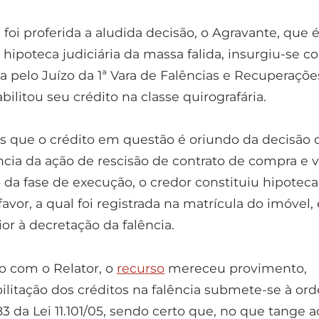
oi proferida a aludida decisão, o Agravante, que 
e hipoteca judiciária da massa falida, insurgiu-se co
a pelo Juízo da 1ª Vara de Falências e Recuperaçõe
abilitou seu crédito na classe quirografária.
s que o crédito em questão é oriundo da decisão 
ncia da ação de rescisão de contrato de compra e 
 da fase de execução, o credor constituiu hipoteca
favor, a qual foi registrada na matrícula do imóvel
r à decretação da falência.
o com o Relator, o
recurso
mereceu provimento,
ilitação dos créditos na falência submete-se à or
 83 da Lei 11.101/05, sendo certo que, no que tange a