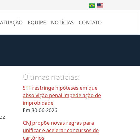
 ATUAÇÃO
EQUIPE
NOTÍCIAS
CONTATO
Últimas notícias:
STF restringe hipóteses em que
absolvição penal impede ação de
improbidade
Em 30-06-2026
oz
CNJ propõe novas regras para
unificar e acelerar concursos de
cartórios