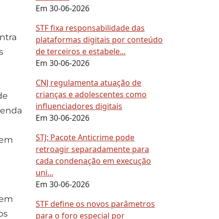
Em 30-06-2026
é
STF fixa responsabilidade das
ntra
plataformas digitais por conteúdo
de terceiros e estabele...
s
Em 30-06-2026
CNJ regulamenta atuação de
crianças e adolescentes como
de
influenciadores digitais
venda
Em 30-06-2026
STJ: Pacote Anticrime pode
, em
retroagir separadamente para
cada condenação em execução
uni...
Em 30-06-2026
dem
STF define os novos parâmetros
os
para o foro especial por