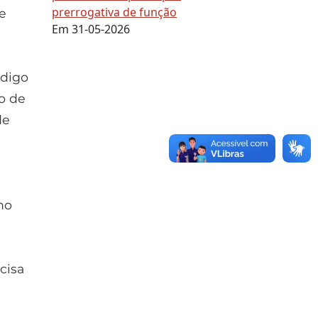
prerrogativa de função
de
Em 31-05-2026
ódigo
vo de
de
no
cisa