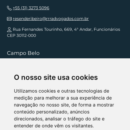
+55 (31) 3273 5096
resenderibeiro@rrradvogados.com.br
Rua Fernandes Tourinho, 669, 4° Andar, Funcionários
CEP 30112-000
Campo Belo
+55 (35) 3832 5568
O nosso site usa cookies
resenderibeiro.cb@rrradvogados.com.br
Rua João Pinheiro, 181, , Centro CEP 37270-000
Utilizamos cookies e outras tecnologias de
medição para melhorar a sua experiência de
navegação no nosso site, de forma a mostrar
NÓS APOIAMOS
conteúdo personalizado, anúncios
direcionados, analisar o tráfego do site e
entender de onde vêm os visitantes.