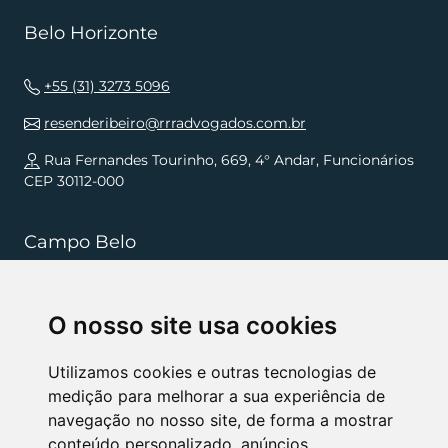
Belo Horizonte
+55 (31) 3273 5096
resenderibeiro@rrradvogados.com.br
Rua Fernandes Tourinho, 669, 4° Andar, Funcionários
CEP 30112-000
Campo Belo
+55 (35) 3832 5568
O nosso site usa cookies
resenderibeiro.cb@rrradvogados.com.br
Rua João Pinheiro, 181, , Centro CEP 37270-000
Utilizamos cookies e outras tecnologias de
medição para melhorar a sua experiência de
navegação no nosso site, de forma a mostrar
NÓS APOIAMOS
conteúdo personalizado, anúncios