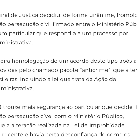
unal de Justiça decidiu, de forma unânime, homol
o persecução civil firmado entre o Ministério Púb
um particular que respondia a um processo por
inistrativa.
meira homologação de um acordo deste tipo após a
ovidas pelo chamado pacote “anticrime”, que alte
sileiras, incluindo a lei que trata da Ação de
inistrativa.
J trouxe mais segurança ao particular que decide f
o persecução cível com o Ministério Público,
e a alteração realizada na Lei de Improbidade
é recente e havia certa desconfiança de como os