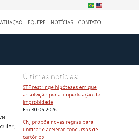
 ATUAÇÃO
EQUIPE
NOTÍCIAS
CONTATO
Últimas notícias:
STF restringe hipóteses em que
absolvição penal impede ação de
improbidade
Em 30-06-2026
vel
CNJ propõe novas regras para
cular,
unificar e acelerar concursos de
cartórios