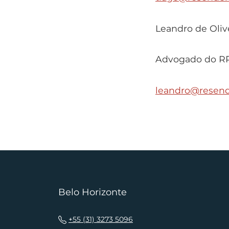
Leandro de Olive
Advogado do R
leandro@resend
Belo Horizonte
+55 (31) 3273 5096