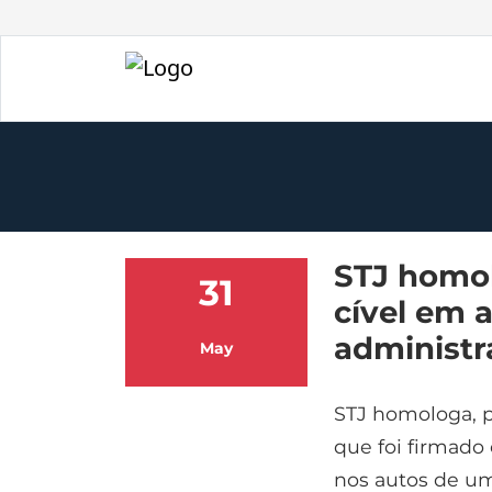
STJ homol
31
cível em 
administr
May
STJ homologa, p
que foi firmado 
nos autos de um