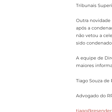
Tribunais Super
Outra novidade 
após a condenaç
não vetou a cel
sido condenado 
A equipe de Dire
maiores informa
Tiago Souza de
Advogado do R
tiago@resender