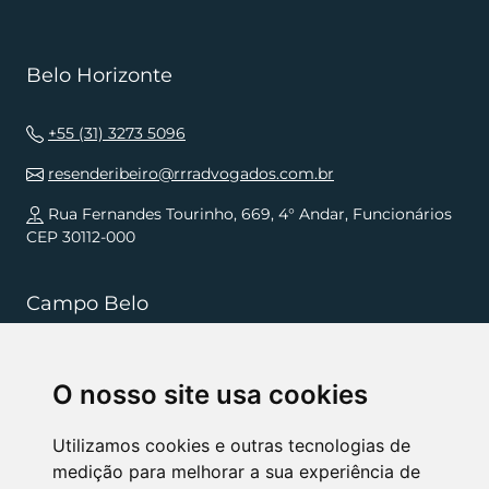
Belo Horizonte
+55 (31) 3273 5096
resenderibeiro@rrradvogados.com.br
Rua Fernandes Tourinho, 669, 4° Andar, Funcionários
CEP 30112-000
Campo Belo
+55 (35) 3832 5568
O nosso site usa cookies
resenderibeiro.cb@rrradvogados.com.br
Rua João Pinheiro, 181, , Centro CEP 37270-000
Utilizamos cookies e outras tecnologias de
medição para melhorar a sua experiência de