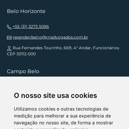
Belo Horizonte
+55 (31) 3273 5096
resenderibeiro@rrradvogados.com.br
Rua Fernandes Tourinho, 669, 4° Andar, Funcionários
CEP 30112-000
Campo Belo
+55 (35) 3832 5568
O nosso site usa cookies
resenderibeiro.cb@rrradvogados.com.br
Rua João Pinheiro, 181, , Centro CEP 37270-000
Utilizamos cookies e outras tecnologias de
medição para melhorar a sua experiência de
navegação no nosso site, de forma a mostrar
NÓS APOIAMOS