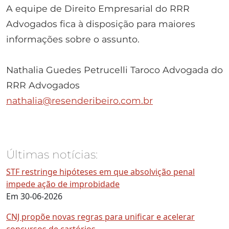
A equipe de Direito Empresarial do RRR
Advogados fica à disposição para maiores
informações sobre o assunto.
Nathalia Guedes Petrucelli Taroco Advogada do
RRR Advogados
nathalia@resenderibeiro.com.br
Últimas notícias:
STF restringe hipóteses em que absolvição penal
impede ação de improbidade
Em 30-06-2026
CNJ propõe novas regras para unificar e acelerar