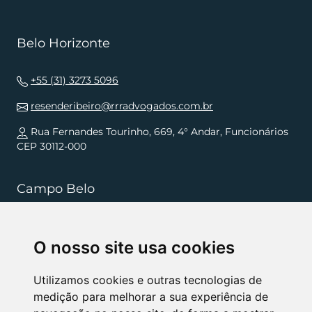
Belo Horizonte
+55 (31) 3273 5096
resenderibeiro@rrradvogados.com.br
Rua Fernandes Tourinho, 669, 4° Andar, Funcionários
CEP 30112-000
Campo Belo
+55 (35) 3832 5568
O nosso site usa cookies
resenderibeiro.cb@rrradvogados.com.br
Rua João Pinheiro, 181, , Centro CEP 37270-000
Utilizamos cookies e outras tecnologias de
medição para melhorar a sua experiência de