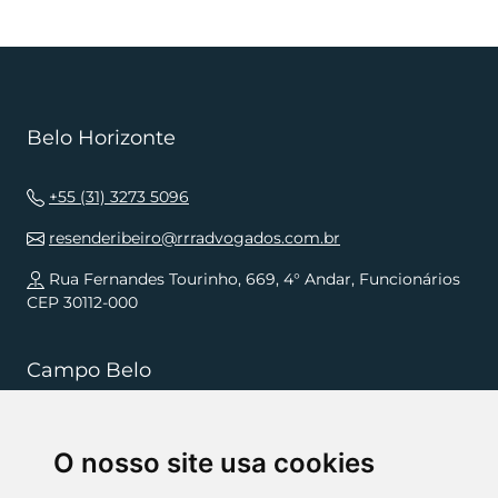
Belo Horizonte
+55 (31) 3273 5096
resenderibeiro@rrradvogados.com.br
Rua Fernandes Tourinho, 669, 4° Andar, Funcionários
CEP 30112-000
Campo Belo
+55 (35) 3832 5568
O nosso site usa cookies
resenderibeiro.cb@rrradvogados.com.br