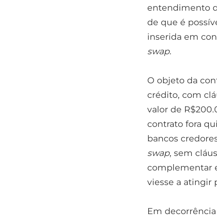
entendimento do
de que é possív
inserida em cont
swap
.
O objeto da con
crédito, com cl
valor de R$200.
contrato fora q
bancos credores
swap
, sem clá
complementar em
viesse a atingir
Em decorrência 