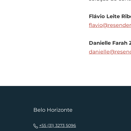
Flávio Leite Rib
flavio@resender
Danielle Farah 
danielle@resend
Belo Horizonte
+55 (31) 3273 5096