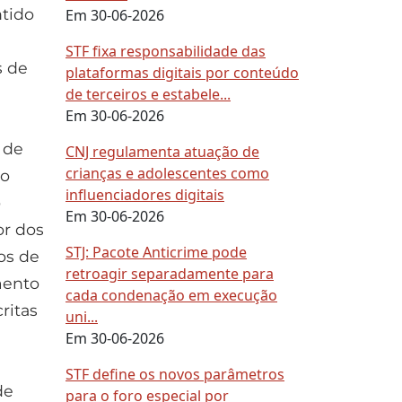
ntido
Em 30-06-2026
STF fixa responsabilidade das
s de
plataformas digitais por conteúdo
de terceiros e estabele...
Em 30-06-2026
 de
CNJ regulamenta atuação de
crianças e adolescentes como
no
influenciadores digitais
o
Em 30-06-2026
or dos
STJ: Pacote Anticrime pode
os de
retroagir separadamente para
mento
cada condenação em execução
ritas
uni...
Em 30-06-2026
STF define os novos parâmetros
de
para o foro especial por