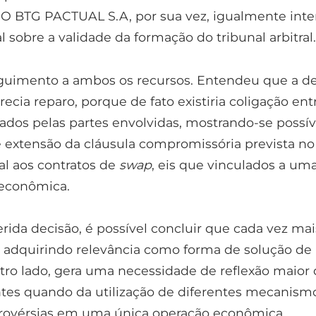
O BTG PACTUAL S.A, por sua vez, igualmente inte
 sobre a validade da formação do tribunal arbitral.
guimento a ambos os recursos. Entendeu que a de
cia reparo, porque de fato existiria coligação ent
rados pelas partes envolvidas, mostrando-se possív
e extensão da cláusula compromissória prevista no
al aos contratos de
swap
, eis que vinculados a um
 econômica.
rida decisão, é possível concluir que cada vez mai
 adquirindo relevância como forma de solução de
utro lado, gera uma necessidade de reflexão maior
ntes quando da utilização de diferentes mecanism
trovérsias em uma única operação econômica.