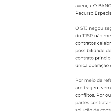
avença. O BANC
Recurso Especial
O STJ negou se
do TJSP não mere
contratos celeb
possibilidade d
contrato princip
única operação
Por meio da refe
arbitragem vem
conflitos. Por o
partes contrata
solução de con