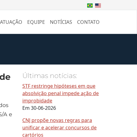
 ATUAÇÃO
EQUIPE
NOTÍCIAS
CONTATO
 de
Últimas notícias:
STF restringe hipóteses em que
absolvição penal impede ação de
improbidade
dos
Em 30-06-2026
S/A e
CNJ propõe novas regras para
unificar e acelerar concursos de
cartórios