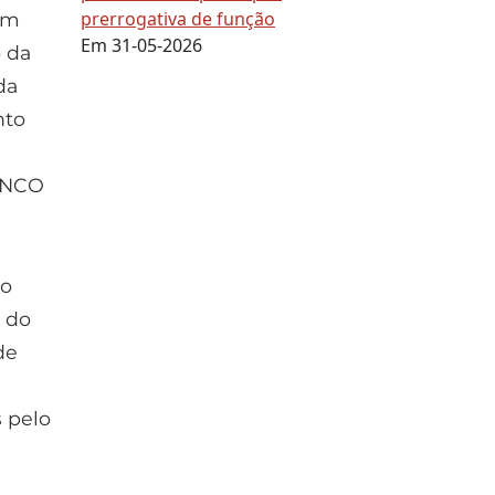
prerrogativa de função
em
Em 31-05-2026
 da
da
nto
ANCO
do
o do
de
 pelo