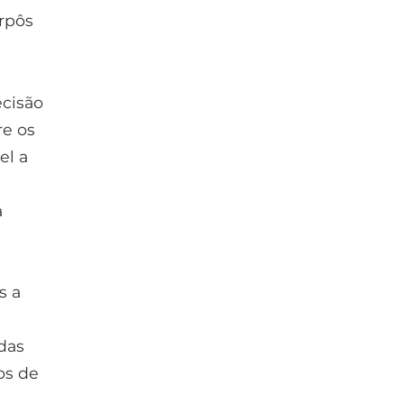
rpôs
cisão
re os
el a
a
s a
 das
os de