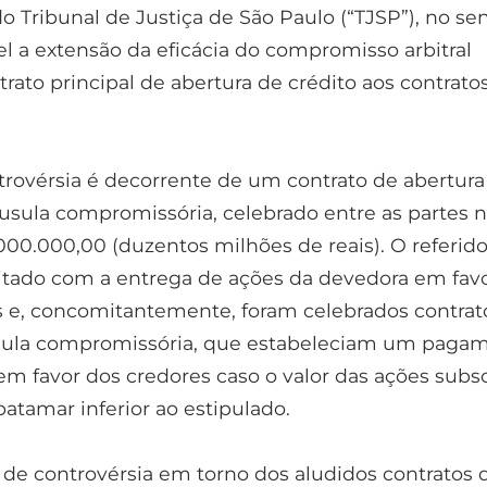
 Tribunal de Justiça de São Paulo (“TJSP”), no se
el a extensão da eficácia do compromisso arbitral
rato principal de abertura de crédito aos contrato
trovérsia é decorrente de um contrato de abertura
áusula compromissória, celebrado entre as partes 
000.000,00 (duzentos milhões de reais). O referid
uitado com a entrega de ações da devedora em fav
 e, concomitantemente, foram celebrados contrat
usula compromissória, que estabeleciam um paga
 favor dos credores caso o valor das ações subsc
 patamar inferior ao estipulado.
de controvérsia em torno dos aludidos contratos 