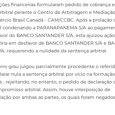
tuições financeiras formularam pedido de cobrança 
bitral perante o Centro de Arbitragem e Mediação
rcio Brasil Canadá - CAM/CCBC. Após a prolação 
ral condenando a PARANAPANEMA S/A ao pagame
favor do BANCO SANTANDER S/A, esta ajuizou ação
atória em desfavor de BANCO SANTANDER S/A e B
, requerendo a nulidade da sentença arbitral.
eiro grau julgou parcialmente procedente o referi
arar nula a sentença arbitral por vício na formaçã
s , rejeitando, no entanto, o pedido de declaração 
promisso arbitral. Assim, houve interposição de
lação por ambas as partes, os quais foram negados