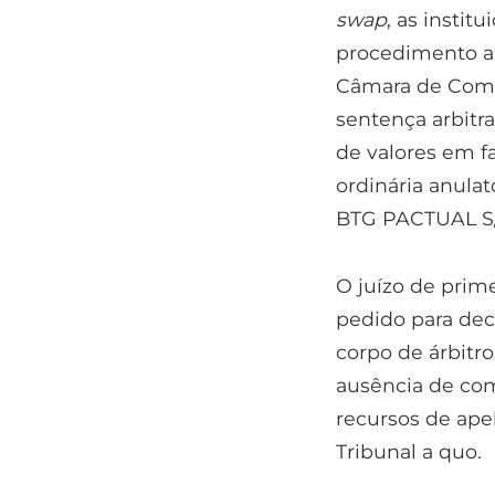
swap
, as insti
procedimento ar
Câmara de Comé
sentença arbit
de valores em 
ordinária anul
BTG PACTUAL S/A
O juízo de prim
pedido para decl
corpo de árbitro
ausência de com
recursos de ape
Tribunal a quo.