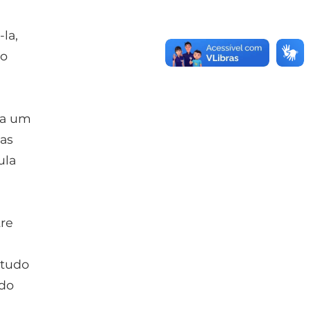
la,
ão
ria um
ias
ula
re
etudo
 do