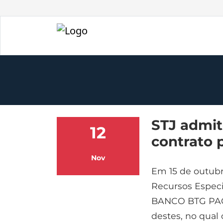
STJ admit
12
contrato p
Nov
Em 15 de outubr
Recursos Especi
BANCO BTG PAC
destes, no qual 