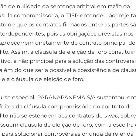
ão de nulidade da sentença arbitral em razão da
usula compromissória, o TJSP entendeu por rejeitá-
o de que os contratos firmados entre as partes s
nterdependentes, pois as obrigações previstas nos
ap
decorrem diretamente do contrato principal de
ito. Assim, a cláusula de eleição de foro constitui
ivo, e não principal para a solução das controvérs
 além do que seria possível a coexistência de cláus
 a cláusula de eleição de foro.
urso especial, PARANAPANEMA S/A sustentou, ent
efeitos da cláusula compromissória do contrato de
dito não se estendem aos contratos de
swap
, sobr
ssuem cláusula de eleição de foro, com a escolha
 para solucionar controvérsias oriunda da referida