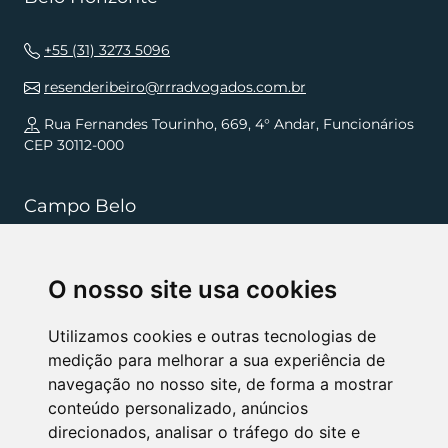
+55 (31) 3273 5096
resenderibeiro@rrradvogados.com.br
Rua Fernandes Tourinho, 669, 4° Andar, Funcionários
CEP 30112-000
Campo Belo
+55 (35) 3832 5568
O nosso site usa cookies
resenderibeiro.cb@rrradvogados.com.br
Rua João Pinheiro, 181, , Centro CEP 37270-000
Utilizamos cookies e outras tecnologias de
medição para melhorar a sua experiência de
navegação no nosso site, de forma a mostrar
NÓS APOIAMOS
conteúdo personalizado, anúncios
direcionados, analisar o tráfego do site e