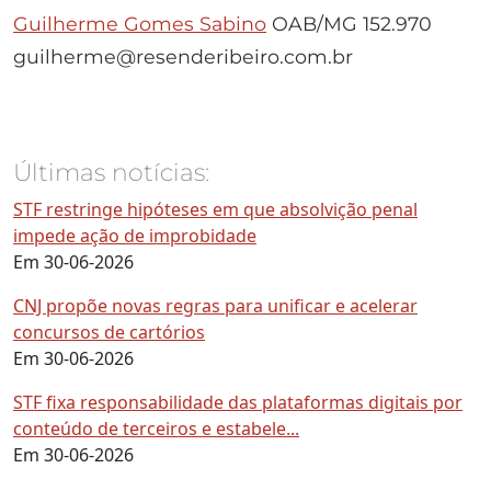
Guilherme Gomes Sabino
OAB/MG 152.970
guilherme@resenderibeiro.com.br
Últimas notícias:
STF restringe hipóteses em que absolvição penal
impede ação de improbidade
Em 30-06-2026
CNJ propõe novas regras para unificar e acelerar
concursos de cartórios
Em 30-06-2026
STF fixa responsabilidade das plataformas digitais por
conteúdo de terceiros e estabele...
Em 30-06-2026