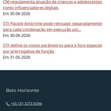
CNJ regulamenta atuação de crianças e adolescentes
como influenciadores digitais
Em 30-06-2026
STJ: Pacote Anticrime pode retroagir separadamente
para cada condenação em execução uni...
Em 30-06-2026
STF define os novos parâmetros para o foro especial
por prerrogativa de função
Em 31-05-2026
Belo Horizonte
+55 (31) 3273 5096