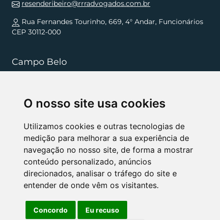
resenderibeiro@rrradvogados.com.br
Rua Fernandes Tourinho, 669, 4° Andar, Funcionários
CEP 30112-000
Campo Belo
+55 (35) 3832 5568
O nosso site usa cookies
resenderibeiro.cb@rrradvogados.com.br
Rua João Pinheiro, 181, , Centro CEP 37270-000
Utilizamos cookies e outras tecnologias de
medição para melhorar a sua experiência de
navegação no nosso site, de forma a mostrar
NÓS APOIAMOS
conteúdo personalizado, anúncios
direcionados, analisar o tráfego do site e
entender de onde vêm os visitantes.
Concordo
Eu recuso