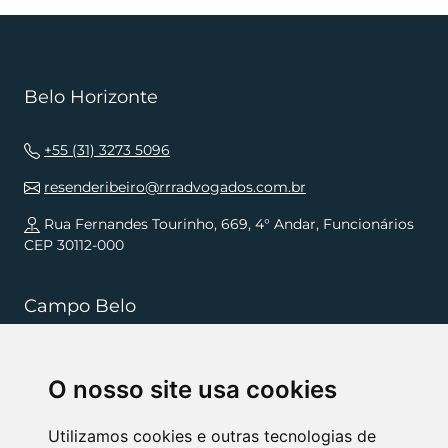
Belo Horizonte
+55 (31) 3273 5096
resenderibeiro@rrradvogados.com.br
Rua Fernandes Tourinho, 669, 4° Andar, Funcionários
CEP 30112-000
Campo Belo
+55 (35) 3832 5568
O nosso site usa cookies
resenderibeiro.cb@rrradvogados.com.br
Rua João Pinheiro, 181, , Centro CEP 37270-000
Utilizamos cookies e outras tecnologias de