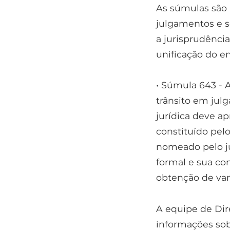
As súmulas são
julgamentos e s
a jurisprudênci
unificação do e
• Súmula 643 - 
trânsito em jul
jurídica deve a
constituído pel
nomeado pelo juí
formal e sua c
obtenção de va
A equipe de Dir
informações sob