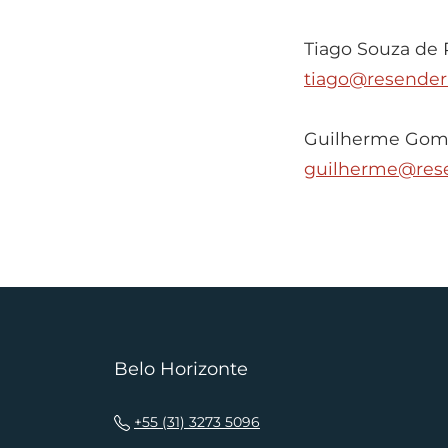
Tiago Souza de
tiago@resender
Guilherme Gom
guilherme@rese
Belo Horizonte
+55 (31) 3273 5096