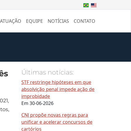
 ATUAÇÃO
EQUIPE
NOTÍCIAS
CONTATO
ês
Últimas notícias:
STF restringe hipóteses em que
absolvição penal impede ação de
improbidade
021,
Em 30-06-2026
tos,
CNJ propõe novas regras para
unificar e acelerar concursos de
cartórios