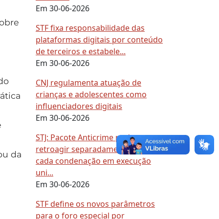
Em 30-06-2026
sobre
STF fixa responsabilidade das
plataformas digitais por conteúdo
de terceiros e estabele...
Em 30-06-2026
do
CNJ regulamenta atuação de
crianças e adolescentes como
ática
influenciadores digitais
Em 30-06-2026
é
STJ: Pacote Anticrime pode
retroagir separadamente para
ou da
cada condenação em execução
uni...
Em 30-06-2026
STF define os novos parâmetros
para o foro especial por