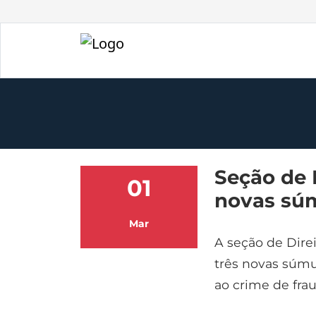
Seção de 
01
novas sú
Mar
A seção de Direi
três novas súmul
ao crime de fra