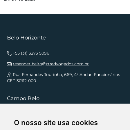
Belo Horizonte
+55 (31) 3273 5096
resenderibeiro@rrradvogados.com.br
Rua Fernandes Tourinho, 669, 4° Andar, Funcionários
CEP 30112-000
Campo Belo
+55 (35) 3832 5568
O nosso site usa cookies
resenderibeiro.cb@rrradvogados.com.br