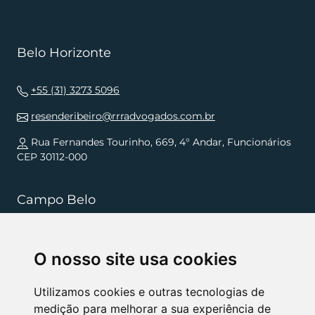
Belo Horizonte
+55 (31) 3273 5096
resenderibeiro@rrradvogados.com.br
Rua Fernandes Tourinho, 669, 4° Andar, Funcionários
CEP 30112-000
Campo Belo
+55 (35) 3832 5568
O nosso site usa cookies
resenderibeiro.cb@rrradvogados.com.br
Rua João Pinheiro, 181, , Centro CEP 37270-000
Utilizamos cookies e outras tecnologias de
medição para melhorar a sua experiência de