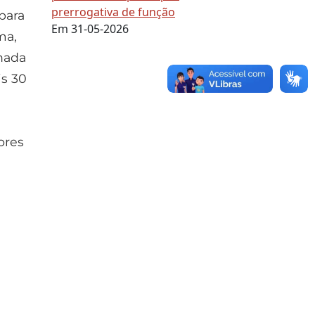
prerrogativa de função
para
Em 31-05-2026
ma,
nada
is 30
ores