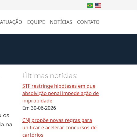
 ATUAÇÃO
EQUIPE
NOTÍCIAS
CONTATO
e
Últimas notícias:
STF restringe hipóteses em que
absolvição penal impede ação de
improbidade
Em 30-06-2026
u os
CNJ propõe novas regras para
da na
unificar e acelerar concursos de
cartórios