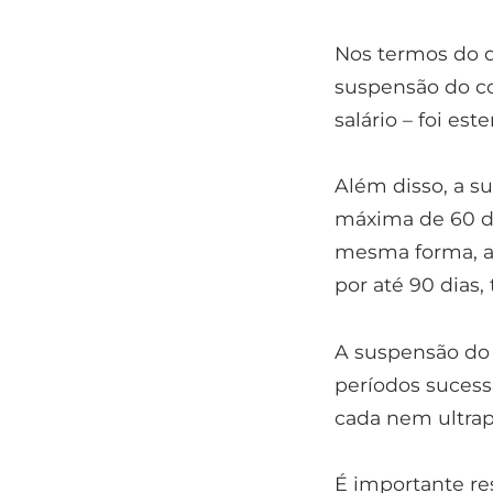
Nos termos do de
suspensão do co
salário – foi est
Além disso, a s
máxima de 60 di
mesma forma, a 
por até 90 dias,
A suspensão do 
períodos sucessi
cada nem ultrap
É importante re