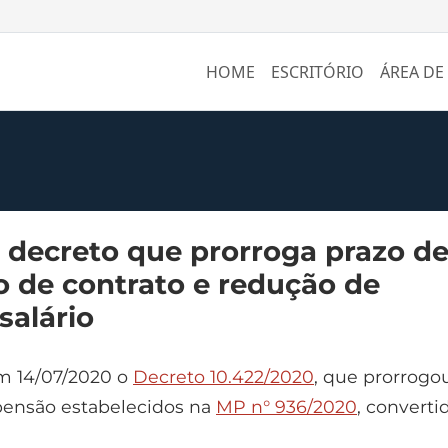
HOME
ESCRITÓRIO
ÁREA DE
 decreto que prorroga prazo d
 de contrato e redução de
salário
m 14/07/2020 o
Decreto 10.422/2020
, que prorrogo
pensão estabelecidos na
MP n° 936/2020
, converti