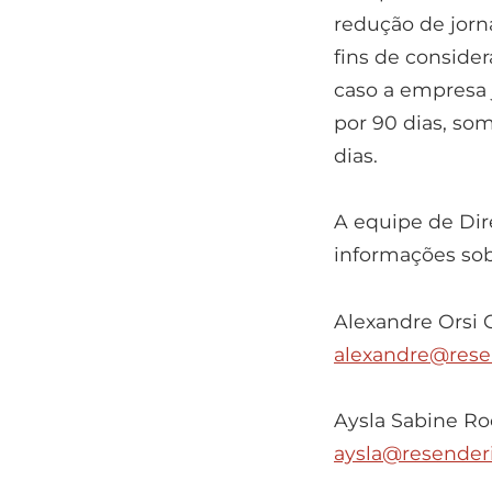
redução de jorn
fins de conside
caso a empresa 
por 90 dias, som
dias.
A equipe de Dir
informações sob
Alexandre Orsi
alexandre@rese
Aysla Sabine R
aysla@resender