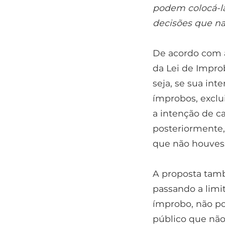
podem colocá-la
decisões que na
De acordo com a
da Lei de Impro
seja, se sua int
ímprobos, exclu
a intenção de c
posteriormente,
que não houvess
A proposta tamb
passando a limi
ímprobo, não po
público que não