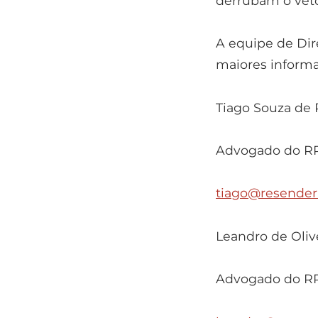
derrubam o veto
A equipe de Dire
maiores informa
Tiago Souza de
Advogado do R
tiago@resender
Leandro de Olive
Advogado do R