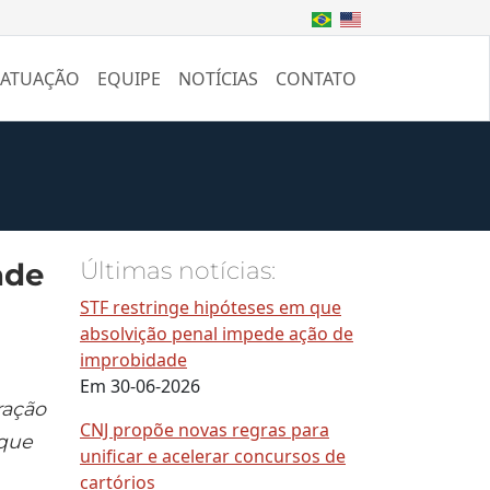
 ATUAÇÃO
EQUIPE
NOTÍCIAS
CONTATO
ade
Últimas notícias:
STF restringe hipóteses em que
absolvição penal impede ação de
improbidade
Em 30-06-2026
ração
CNJ propõe novas regras para
 que
unificar e acelerar concursos de
cartórios