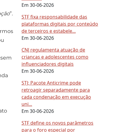
Em 30-06-2026
pção
”.
STF fixa responsabilidade das
plataformas digitais por conteúdo
de terceiros e estabele...
ermos
Em 30-06-2026
ou
CNJ regulamenta atuação de
crianças e adolescentes como
s sem
influenciadores digitais
Em 30-06-2026
nda
STJ: Pacote Anticrime pode
retroagir separadamente para
cada condenação em execução
uni...
ato
Em 30-06-2026
STF define os novos parâmetros
para o foro especial por