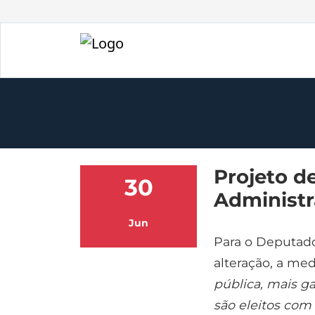
Projeto de
30
Administr
Jun
Para o Deputado 
alteração, a me
pública, mais g
são eleitos com