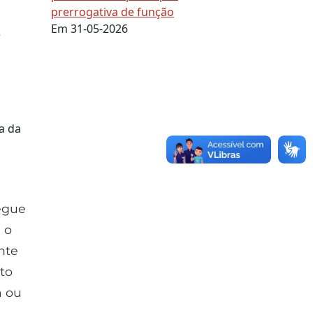
prerrogativa de função
Em 31-05-2026
o
a da
egue
 o
nte
to
m ou