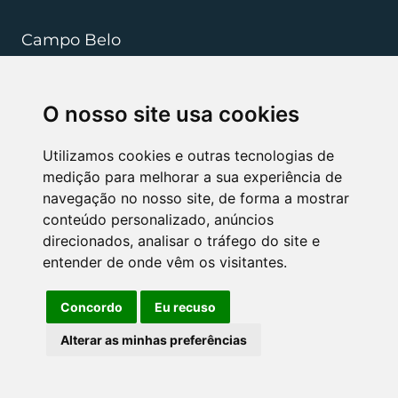
Campo Belo
+55 (35) 3832 5568
O nosso site usa cookies
resenderibeiro.cb@rrradvogados.com.br
Rua João Pinheiro, 181, , Centro CEP 37270-000
Utilizamos cookies e outras tecnologias de
medição para melhorar a sua experiência de
navegação no nosso site, de forma a mostrar
NÓS APOIAMOS
conteúdo personalizado, anúncios
direcionados, analisar o tráfego do site e
entender de onde vêm os visitantes.
Concordo
Eu recuso
Alterar as minhas preferências