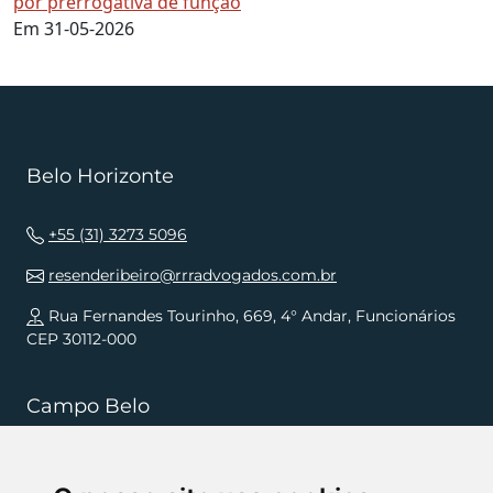
por prerrogativa de função
Em 31-05-2026
Belo Horizonte
+55 (31) 3273 5096
resenderibeiro@rrradvogados.com.br
Rua Fernandes Tourinho, 669, 4° Andar, Funcionários
CEP 30112-000
Campo Belo
+55 (35) 3832 5568