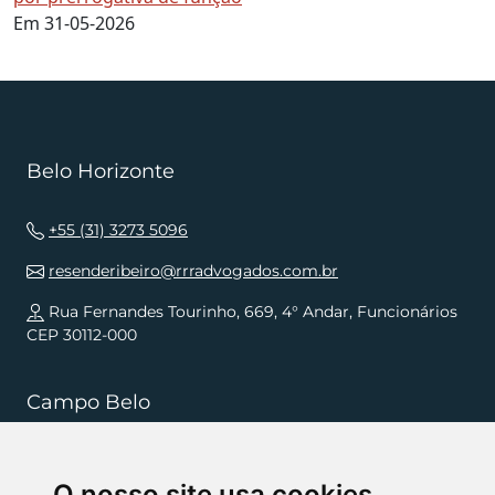
Em 31-05-2026
Belo Horizonte
+55 (31) 3273 5096
resenderibeiro@rrradvogados.com.br
Rua Fernandes Tourinho, 669, 4° Andar, Funcionários
CEP 30112-000
Campo Belo
+55 (35) 3832 5568
O nosso site usa cookies