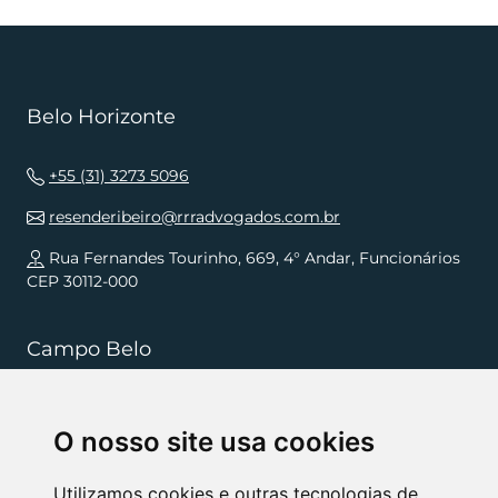
Belo Horizonte
+55 (31) 3273 5096
resenderibeiro@rrradvogados.com.br
Rua Fernandes Tourinho, 669, 4° Andar, Funcionários
CEP 30112-000
Campo Belo
+55 (35) 3832 5568
O nosso site usa cookies
resenderibeiro.cb@rrradvogados.com.br
Rua João Pinheiro, 181, , Centro CEP 37270-000
Utilizamos cookies e outras tecnologias de