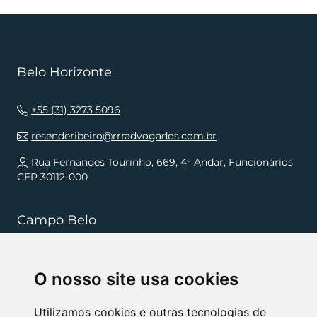
Belo Horizonte
+55 (31) 3273 5096
resenderibeiro@rrradvogados.com.br
Rua Fernandes Tourinho, 669, 4° Andar, Funcionários
CEP 30112-000
Campo Belo
+55 (35) 3832 5568
O nosso site usa cookies
resenderibeiro.cb@rrradvogados.com.br
Rua João Pinheiro, 181, , Centro CEP 37270-000
Utilizamos cookies e outras tecnologias de