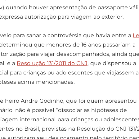
(v) quando houver apresentação de passaporte vál
xpressa autorização para viagem ao exterior.
veio para sanar a controvérsia que havia entre a
Le
 determinou que menores de 16 anos passariam a
utorização para viajar desacompanhados, ainda qu
al, e a
Resolução 131/2011 do CNJ
, que dispensou a
cial para crianças ou adolescentes que viajassem 
póteses acima mencionadas.
elheiro André Godinho, que foi quem apresentou 
ário, não é possível “dissociar as hipóteses de
viagem internacional para crianças ou adolescente
dentes no Brasil, previstas na Resolução do CNJ 131/2
ue autorizam seu deslocamento pelo território nac