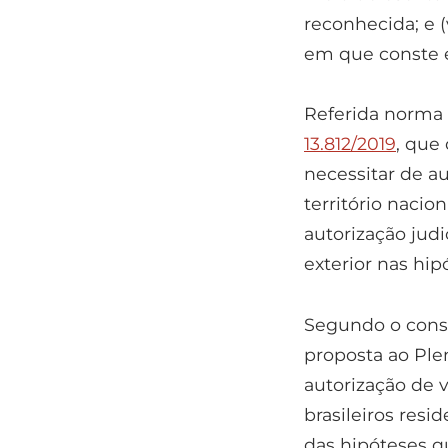
reconhecida; e 
em que conste e
Referida norma 
13.812/2019
, que
necessitar de a
território nacion
autorização judi
exterior nas hi
Segundo o cons
proposta ao Plen
autorização de 
brasileiros resi
das hipóteses q