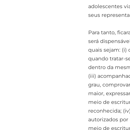
adolescentes v
seus representan
Para tanto, fic
será dispensável
quais sejam: (i
quando tratar-s
dentro da mesm
(iii) acompanhad
grau, comprova
maior, expressa
meio de escritu
reconhecida; (
autorizados por
meio de escritu