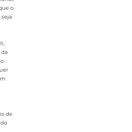
que o
 seja
i,
 da
ao
quer
iam
is de
 do