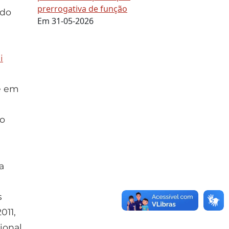
prerrogativa de função
ido
Em 31-05-2026
i
e em
ao
a
s
011,
ional,