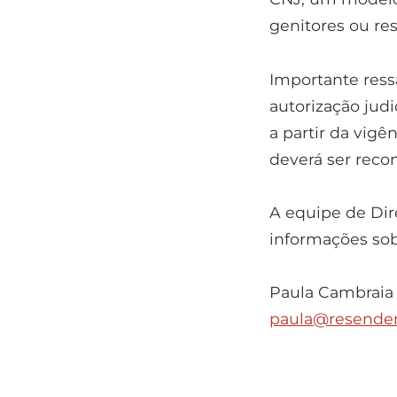
genitores ou re
Importante ress
autorização jud
a partir da vigê
deverá ser reco
A equipe de Dire
informações sob
Paula Cambraia
paula@resender