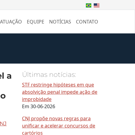
 ATUAÇÃO
EQUIPE
NOTÍCIAS
CONTATO
l a
Últimas notícias:
STF restringe hipóteses em que
absolvição penal impede ação de
do
improbidade
Em 30-06-2026
CNJ propõe novas regras para
CNJ
unificar e acelerar concursos de
cartórios