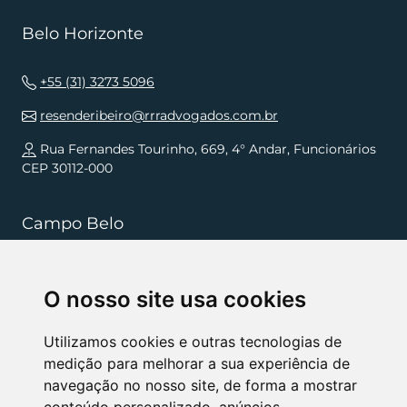
Belo Horizonte
+55 (31) 3273 5096
resenderibeiro@rrradvogados.com.br
Rua Fernandes Tourinho, 669, 4° Andar, Funcionários
CEP 30112-000
Campo Belo
+55 (35) 3832 5568
O nosso site usa cookies
resenderibeiro.cb@rrradvogados.com.br
Rua João Pinheiro, 181, , Centro CEP 37270-000
Utilizamos cookies e outras tecnologias de
medição para melhorar a sua experiência de
navegação no nosso site, de forma a mostrar
NÓS APOIAMOS