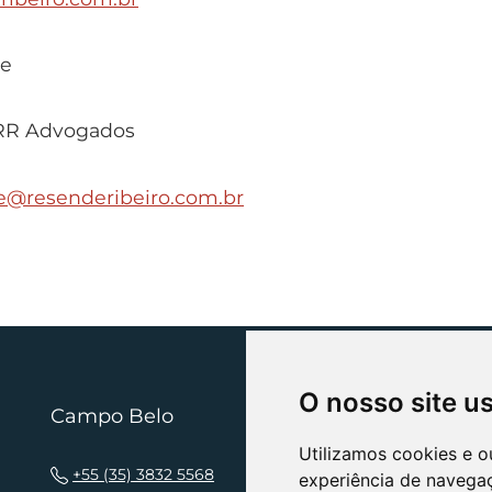
de
RR Advogados
e@resenderibeiro.com.br
O nosso site u
Campo Belo
N
Utilizamos cookies e o
+55 (35) 3832 5568
experiência de navega