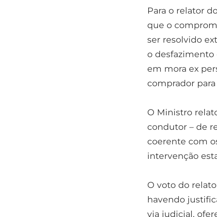
Para o relator d
que o compromi
ser resolvido e
o desfazimento d
em mora ex pers
comprador para 
O Ministro relat
condutor – de re
coerente com o
intervenção esta
O voto do relat
havendo justific
via judicial, o