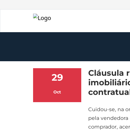
Cláusula 
29
imobiliár
contratua
Oct
Cuidou-se, na o
pela vendedora 
comprador, acer