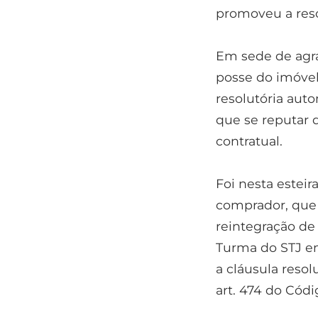
promoveu a reso
Em sede de agra
posse do imóvel
resolutória aut
que se reputar 
contratual.
Foi nesta esteir
comprador, que 
reintegração de 
Turma do STJ e
a cláusula resol
art. 474 do Códig