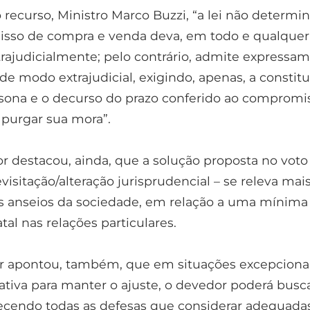
o recurso, Ministro Marco Buzzi, “a lei não determi
sso de compra e venda deva, em todo e qualquer 
xtrajudicialmente; pelo contrário, admite expressa
e modo extrajudicial, exigindo, apenas, a constit
ona e o decurso do prazo conferido ao compromis
purgar sua mora”.
or destacou, ainda, que a solução proposta no voto
visitação/alteração jurisprudencial – se releva mai
s anseios da sociedade, em relação a uma mínima
tal nas relações particulares.
or apontou, também, que em situações excepcionai
ativa para manter o ajuste, o devedor poderá busc
ferecendo todas as defesas que considerar adequada