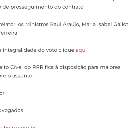
o de prosseguimento do contrato.
lator, os Ministros Raul Araújo, Maria Isabel Gallot
erreira
à integralidade do voto clique
aqui
ito Cível do RRR fica à disposição para maiores
re o assunto.
or
dvogados
ribeiro.com.br