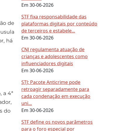
Em 30-06-2026
STF fixa responsabilidade das
ção de
plataformas digitais por conteúdo
de terceiros e estabele...
áusula
Em 30-06-2026
r, há
CNJ regulamenta atuação de
crianças e adolescentes como
influenciadores digitais
Em 30-06-2026
STJ: Pacote Anticrime pode
retroagir separadamente para
, a 4ª
cada condenação em execução
dor,
uni...
Em 30-06-2026
os do
STF define os novos parâmetros
para o foro especial por