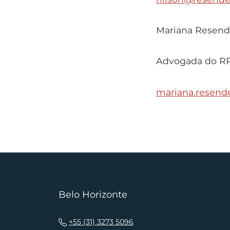
Mariana Resen
Advogada do R
mariana.resend
Belo Horizonte
+55 (31) 3273 5096