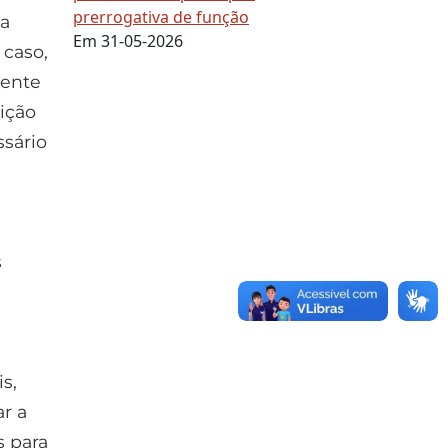
prerrogativa de função
na
Em 31-05-2026
caso,
mente
uição
sário
s
s,
ar a
s para