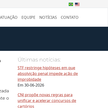
 ATUAÇÃO
EQUIPE
NOTÍCIAS
CONTATO
o
Últimas notícias:
STF restringe hipóteses em que
absolvição penal impede ação de
improbidade
Em 30-06-2026
zada
CNJ propõe novas regras para
nte o
unificar e acelerar concursos de
cartórios