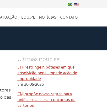
 ATUAÇÃO
EQUIPE
NOTÍCIAS
CONTATO
Últimas notícias:
STF restringe hipóteses em que
absolvição penal impede ação de
improbidade
Em 30-06-2026
ptores
CNJ propõe novas regras para
io das
unificar e acelerar concursos de
cartórios