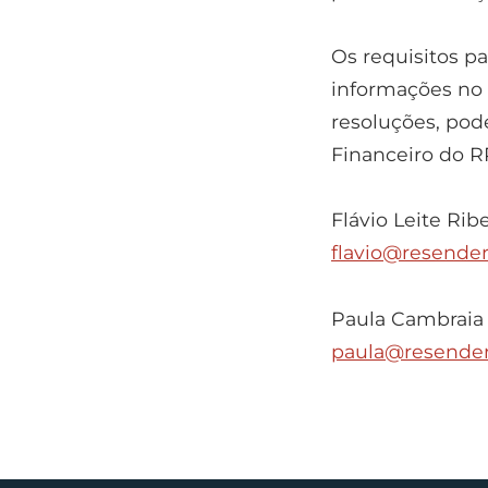
Os requisitos p
informações no 
resoluções, pod
Financeiro do R
Flávio Leite Ri
flavio@resender
Paula Cambraia
paula@resender