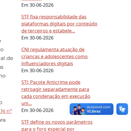
Em 30-06-2026
STF fixa responsabilidade das
plataformas digitais por conteúdo
de terceiros e estabele...
Em 30-06-2026
o
CNJ regulamenta atuação de
to
crianças e adolescentes como
ual de
influenciadores digitais
às
Em 30-06-2026
 no
STJ: Pacote Anticrime pode
retroagir separadamente para
cada condenação em execução
o
uni...
Em 30-06-2026
EN nº
ara
STF define os novos parâmetros
para o foro especial por