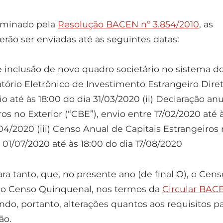
rminado pela
Resolução BACEN nº 3.854/2010
, as
rão ser enviadas até as seguintes datas:
de inclusão de novo quadro societário no sistema d
atório Eletrônico de Investimento Estrangeiro Dire
o até às 18:00 do dia 31/03/2020 (ii) Declaração an
iros no Exterior (“CBE”), envio entre 17/02/2020 até 
04/2020 (iii) Censo Anual de Capitais Estrangeiros
 01/07/2020 até às 18:00 do dia 17/08/2020
ara tanto, que, no presente ano (de final O), o Cens
ao Censo Quinquenal, nos termos da
Circular BAC
ndo, portanto, alterações quantos aos requisitos p
ão.