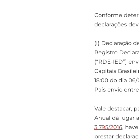
Conforme dete
declarações deve
(i) Declaração 
Registro Declar
(“RDE-IED”) envi
Capitais Brasile
18:00 do dia 06/
País envio entre
Vale destacar, p
Anual dá lugar 
3.795/2016
, have
prestar declaraç