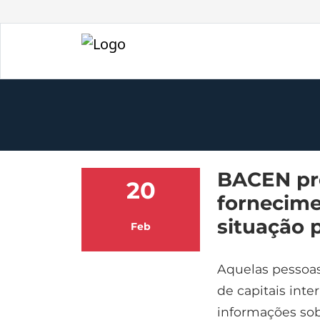
BACEN pre
20
fornecime
situação 
Feb
Aquelas pessoas 
de capitais inte
informações sob