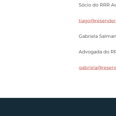
Sócio do RRR A
tiago@resender
Gabriela Salma
Advogada do R
gabriela@resend