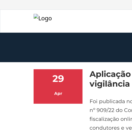
Aplicação
29
vigilânci
Apr
Foi publicada no
nº 909/22 do Con
fiscalização on
condutores e ve