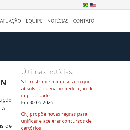
 ATUAÇÃO
EQUIPE
NOTÍCIAS
CONTATO
Últimas notícias:
AN
STF restringe hipóteses em que
absolvição penal impede ação de
improbidade
lução
Em 30-06-2026
 a
CNJ propõe novas regras para
unificar e acelerar concursos de
is de
cartórios