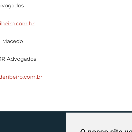
dvogados
ibeiro.com.br
n Macedo
RR Advogados
eribeiro.com.br
O nosso site u