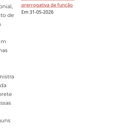
prerrogativa de função
nial,
Em 31-05-2026
to de
s
sim
nas
nistra
ada
prete
essas
lguns