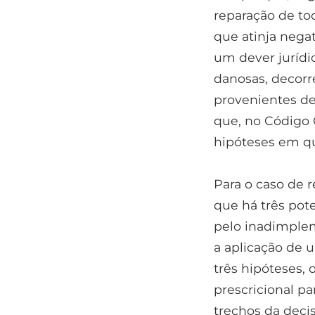
reparação de tod
que atinja neg
um dever jurídi
danosas, decorre
provenientes de 
que, no Código C
hipóteses em qu
Para o caso de r
que há três pot
pelo inadimplem
a aplicação de u
três hipóteses,
prescricional pa
trechos da deci