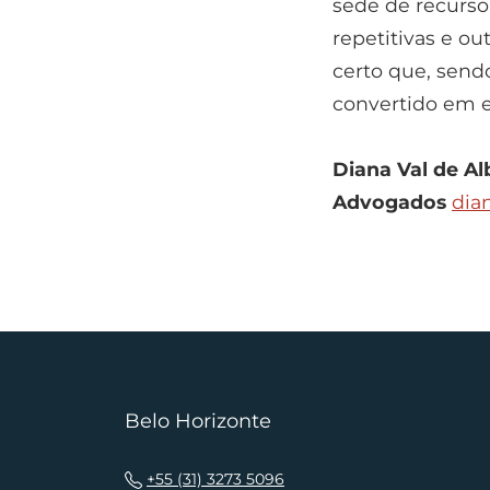
sede de recurso
repetitivas e ou
certo que, send
convertido em e
Diana Val de Al
Advogados
dia
Belo Horizonte
+55 (31) 3273 5096