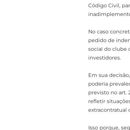
Código Civil, p
inadimplemento
No caso concreto
pedido de inde
social do clube
investidores.
Em sua decisão,
poderia prevale
previsto no art. 
refletir situaç
extracontratual 
Isso porque, se