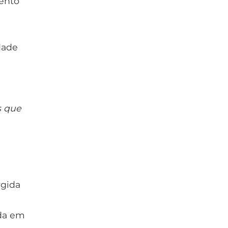
ento
dade
s que
rgida
ida em