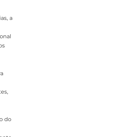
as, a
onal
os
ra
es,
to do