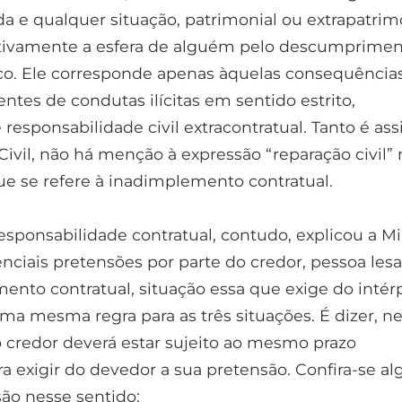
a e qualquer situação, patrimonial ou extrapatrimo
ativamente a esfera de alguém pelo descumprimen
co. Ele corresponde apenas àquelas consequência
ntes de condutas ilícitas em sentido estrito,
responsabilidade civil extracontratual. Tanto é as
ivil, não há menção à expressão “reparação civil” 
e se refere à inadimplemento contratual.
esponsabilidade contratual, contudo, explicou a Mi
enciais pretensões por parte do credor, pessoa les
ento contratual, situação essa que exige do intér
ma mesma regra para as três situações. É dizer, n
 o credor deverá estar sujeito ao mesmo prazo
ra exigir do devedor a sua pretensão. Confira-se a
são nesse sentido: