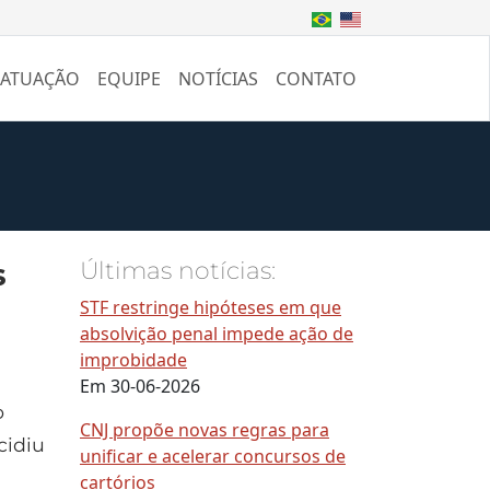
 ATUAÇÃO
EQUIPE
NOTÍCIAS
CONTATO
s
Últimas notícias:
STF restringe hipóteses em que
absolvição penal impede ação de
improbidade
Em 30-06-2026
o
CNJ propõe novas regras para
cidiu
unificar e acelerar concursos de
cartórios