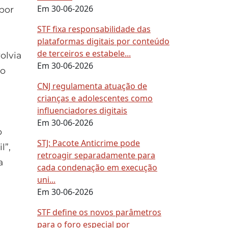
Em 30-06-2026
por
STF fixa responsabilidade das
plataformas digitais por conteúdo
de terceiros e estabele...
olvia
Em 30-06-2026
to
CNJ regulamenta atuação de
crianças e adolescentes como
influenciadores digitais
Em 30-06-2026
o
STJ: Pacote Anticrime pode
l”,
retroagir separadamente para
a
cada condenação em execução
uni...
Em 30-06-2026
STF define os novos parâmetros
para o foro especial por