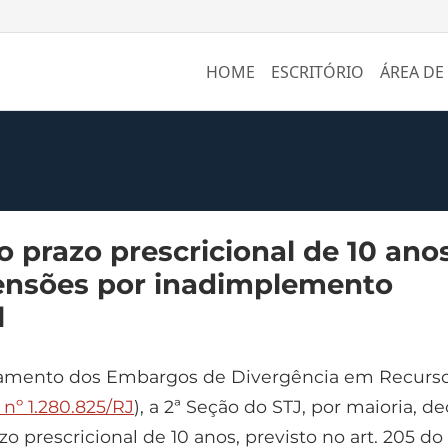
HOME
ESCRITÓRIO
ÁREA DE
o prazo prescricional de 10 ano
ensões por inadimplemento
l
gamento dos Embargos de Divergência em Recurs
nº 1.280.825/RJ
), a 2ª Seção do STJ, por maioria, de
azo prescricional de 10 anos, previsto no art. 205 do