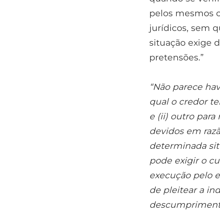
pelos mesmos c
jurídicos, sem q
situação exige d
pretensões.”
“Não parece hav
qual o credor t
e (ii) outro pa
devidos em ra
determinada sit
pode exigir o c
execução pelo eq
de pleitear a i
descumpriment