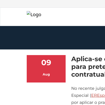
Aplica-se 
09
para pret
contratua
Aug
No recente jul
Especial (
EREsp 
por aplicar o pr