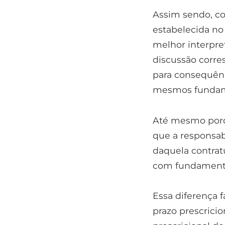
Assim sendo, co
estabelecida no 
melhor interpre
discussão corre
para consequên
mesmos fundame
Até mesmo porque
que a responsab
daquela contrat
com fundamentos
Essa diferença fá
prazo prescrici