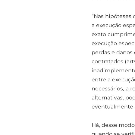
“Nas hipóteses 
a execução espec
exato cumprimen
execução especí
perdas e danos
contratados (art
inadimplemento d
entre a execuçã
necessários, a r
alternativas, p
eventualmente 
Há, desse modo,
quando se verif