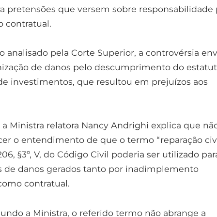
ara pretensões que versem sobre responsabilidade 
 contratual.
 analisado pela Corte Superior, a controvérsia env
nização de danos pelo descumprimento do estatu
 de investimentos, que resultou em prejuízos aos
 a Ministra relatora Nancy Andrighi explica que nã
cer o entendimento de que o termo “reparação civi
206, §3º, V, do Código Civil poderia ser utilizado par
ões de danos gerados tanto por inadimplemento
como contratual.
gundo a Ministra, o referido termo não abrange a