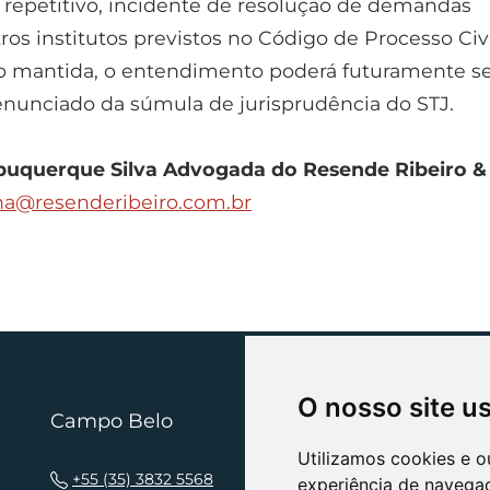
 repetitivo, incidente de resolução de demandas
tros institutos previstos no Código de Processo Civi
o mantida, o entendimento poderá futuramente s
nunciado da súmula de jurisprudência do STJ.
buquerque Silva
Advogada do Resende Ribeiro &
na@resenderibeiro.com.br
O nosso site u
Campo Belo
N
Utilizamos cookies e o
+55 (35) 3832 5568
experiência de navega