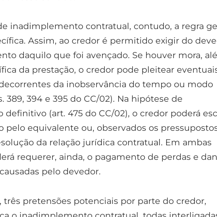
de inadimplemento contratual, contudo, a regra ge
ífica. Assim, ao credor é permitido exigir do dev
to daquilo que foi avençado. Se houver mora, al
fica da prestação, o credor pode pleitear eventuai
 decorrentes da inobservância do tempo ou modo
s. 389, 394 e 395 do CC/02). Na hipótese de
efinitivo (art. 475 do CC/02), o credor poderá es
o pelo equivalente ou, observados os pressuposto
esolução da relação jurídica contratual. Em ambas
oderá requerer, ainda, o pagamento de perdas e da
causadas pelo devedor.
 três pretensões potenciais por parte do credor,
ica o inadimplemento contratual, todas interligada