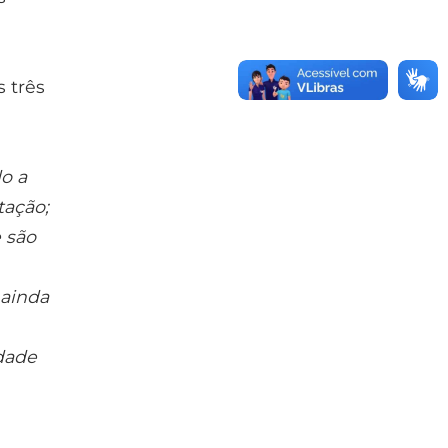
s três
o a
tação;
 são
 ainda
idade