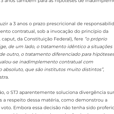
e 3 anos também para as hipóteses de inadimplem
uzir a 3 anos o prazo prescricional de responsabili
nto contratual, sob a invocação do princípio da
º, caput, da Constituição Federal), fere
“o próprio
ge, de um lado, o tratamento idêntico a situações
de outro, o tratamento diferenciado para hipótese
Igualou-se inadimplemento contratual com
absoluto, que são institutos muito distintos”
,
stra.
o, o STJ aparentemente soluciona divergência su
s a respeito dessa matéria, como demonstrou a
 voto. Embora essa decisão não tenha sido profer