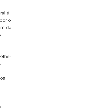
ral é
edor o
ém da
s
colher
s
nos
s