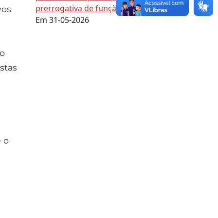
prerrogativa de função
vos
Em 31-05-2026
ão
istas
 o