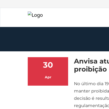
Anvisa at
30
proibição 
Apr
No último dia 19
manter proibida 
decisão é resul
regulamentação 