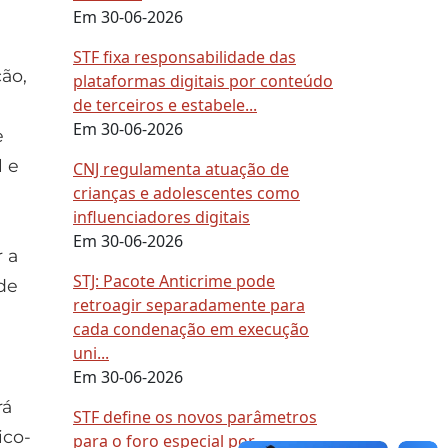
Em 30-06-2026
STF fixa responsabilidade das
ão,
plataformas digitais por conteúdo
de terceiros e estabele...
Em 30-06-2026
e
l e
CNJ regulamenta atuação de
crianças e adolescentes como
influenciadores digitais
Em 30-06-2026
 a
STJ: Pacote Anticrime pode
 de
retroagir separadamente para
cada condenação em execução
uni...
Em 30-06-2026
rá
STF define os novos parâmetros
ico-
para o foro especial por