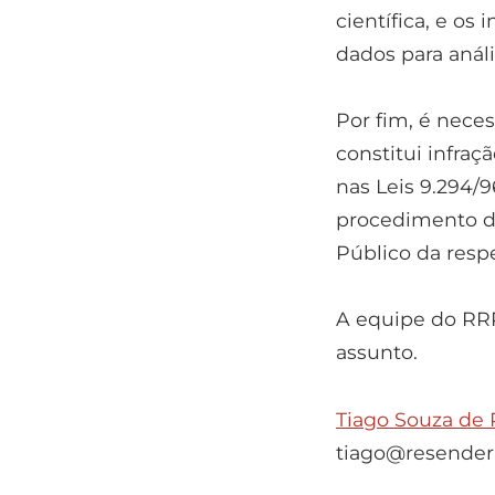
científica, e o
dados para anál
Por fim, é nece
constitui infraç
nas Leis 9.294/9
procedimento de
Público da respe
A equipe do RRR
assunto.
Tiago Souza de
tiago@resender