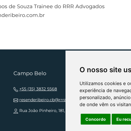
os de Souza Trainee do RRR Advogados
deribeiro.com.br
O nosso site u
Campo Belo
N
Utilizamos cookies e o
+55 (35) 3832 5568
experiência de navega
personalizado, anúncios
resenderibeiro.cb@rrradvogados.com.br
de onde vêm os visitan
Rua João Pinheiro, 181, , Centro CEP 37270-000
Concordo
Eu rec