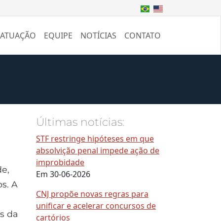
 ATUAÇÃO
EQUIPE
NOTÍCIAS
CONTATO
Últimas notícias:
STF restringe hipóteses em que
absolvição penal impede ação de
improbidade
de,
Em 30-06-2026
os. A
CNJ propõe novas regras para
unificar e acelerar concursos de
s da
cartórios