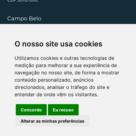
Campo Belo
+55 (35) 3832 5568
O nosso site usa cookies
resenderibeiro.cb@rrradvogados.com.br
Rua João Pinheiro, 181, , Centro CEP 37270-000
Utilizamos cookies e outras tecnologias de
medição para melhorar a sua experiência de
navegação no nosso site, de forma a mostrar
NÓS APOIAMOS
conteúdo personalizado, anúncios
direcionados, analisar o tráfego do site e
entender de onde vêm os visitantes.
Concordo
Eu recuso
Alterar as minhas preferências