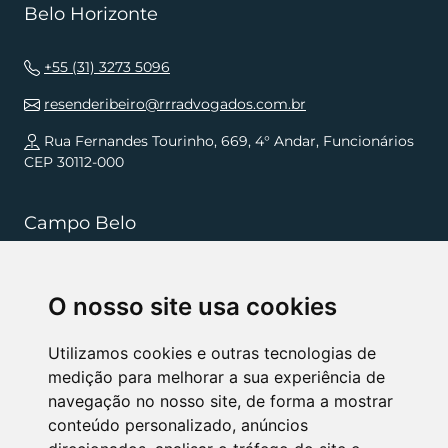
Belo Horizonte
+55 (31) 3273 5096
resenderibeiro@rrradvogados.com.br
Rua Fernandes Tourinho, 669, 4° Andar, Funcionários
CEP 30112-000
Campo Belo
+55 (35) 3832 5568
O nosso site usa cookies
resenderibeiro.cb@rrradvogados.com.br
Rua João Pinheiro, 181, , Centro CEP 37270-000
Utilizamos cookies e outras tecnologias de
medição para melhorar a sua experiência de
navegação no nosso site, de forma a mostrar
NÓS APOIAMOS
conteúdo personalizado, anúncios