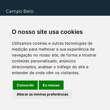
Campo Belo
+55 (35) 3832 5568
O nosso site usa cookies
resenderibeiro.cb@rrradvogados.com.br
Rua João Pinheiro, 181, , Centro CEP 37270-000
Utilizamos cookies e outras tecnologias de
medição para melhorar a sua experiência de
navegação no nosso site, de forma a mostrar
NÓS APOIAMOS
conteúdo personalizado, anúncios
direcionados, analisar o tráfego do site e
entender de onde vêm os visitantes.
Concordo
Eu recuso
Alterar as minhas preferências