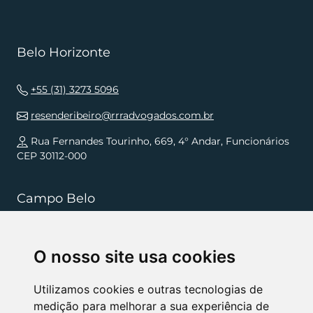
Belo Horizonte
+55 (31) 3273 5096
resenderibeiro@rrradvogados.com.br
Rua Fernandes Tourinho, 669, 4° Andar, Funcionários
CEP 30112-000
Campo Belo
+55 (35) 3832 5568
O nosso site usa cookies
resenderibeiro.cb@rrradvogados.com.br
Rua João Pinheiro, 181, , Centro CEP 37270-000
Utilizamos cookies e outras tecnologias de
medição para melhorar a sua experiência de